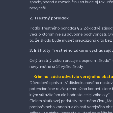
spochybnená a rozsah činu sa bude aj tak urč
nevyrieši.
2. Trestný poriadok
Podľa Trestného poriadku § 2 Základné zásady
veci, o ktorom nie sú dôvodné pochybnosti. Or
to, že škoda bude musieť preukázaná a to be
3. Inštitúty Trestného zákona vychádzajú
Celý trestný zákon pracuje s pojmom „škoda“ na
nevyhnutné určiť výšku škody
.
II. Kriminalizácia odvetvia verejného obst
Dôvodová správa: „V dôsledku nového nastaven
potencionálne rozširuje množina konaní, ktoré
iným súťažiteľom ale hodnota celej zákazky.“
Cieľom skutkovej podstaty trestného činu „Ma
protiprávneho konania v oblasti verejného ob
zákazky s nízkou hodnotou), ktoré sa môže ja