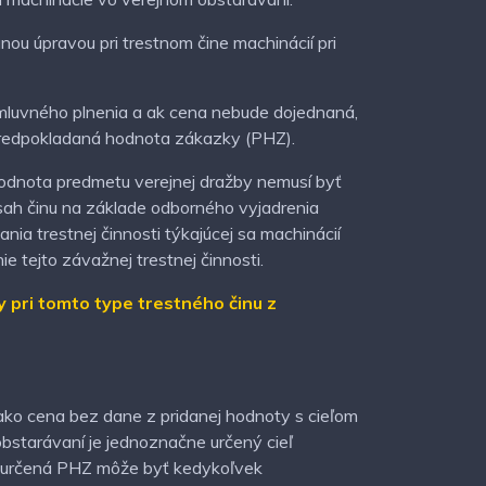
nou úpravou pri trestnom čine machinácií pri
mluvného plnenia a ak cena nebude dojednaná,
predpokladaná hodnota zákazky (PHZ).
 hodnota predmetu verejnej dražby nemusí byť
zsah činu na základe odborného vyjadrenia
ia trestnej činnosti týkajúcej sa machinácií
e tejto závažnej trestnej činnosti.
 pri tomto type trestného činu z
ako cena bez dane z pridanej hodnoty s cieľom
bstarávaní je jednoznačne určený cieľ
to určená PHZ môže byť kedykoľvek