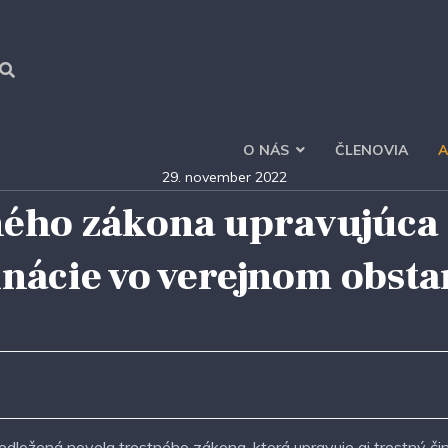
O NÁS
ČLENOVIA
A
29. november 2022
ného zákona upravujúca a
nácie vo verejnom obsta
edložená novela trestného zákona, ktorá upravuje aj trestný č