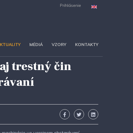
Prihlásenie
KTUALITY
MÉDIÁ
VZORY
KONTAKTY
j trestný čin
rávaní
in machinácie vo verejnom obstarávaní.