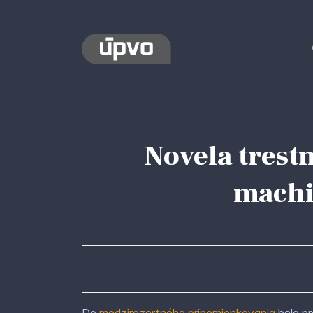
Novela trest
machi
Do
medzirezortného pripomienkovania
bola pr