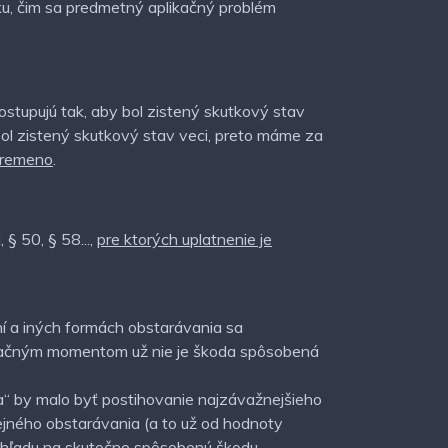
u, čim sa predmetný aplikačný problém
stupujú tak, aby bol zistený skutkový stav
ol zistený skutkový stav veci, preto máme za
bremeno
.
§ 50, § 58...,
pre ktorých uplatnenie je
í a iných formách obstarávania sa
ifikačným momentom už nie je škoda spôsobená
a“ by malo byť postihovanie najzávažnejšieho
ejného obstarávania (a to už od hodnoty
 ohľadu na skutočne spôsobenú škodu.