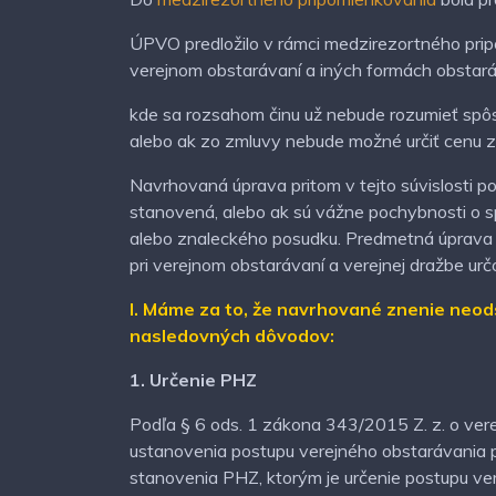
ÚPVO predložilo v rámci medzirezortného pr
verejnom obstarávaní a iných formách obstará
kde sa rozsahom činu už nebude rozumieť spô
alebo ak zo zmluvy nebude možné určiť cenu 
Navrhovaná úprava pritom v tejto súvislosti p
stanovená, alebo ak sú vážne pochybnosti o sp
alebo znaleckého posudku. Predmetná úprava sa
pri verejnom obstarávaní a verejnej dražbe urč
I. Máme za to, že navrhované znenie neod
nasledovných dôvodov:
1. Určenie PHZ
Podľa § 6 ods. 1 zákona 343/2015 Z. z. o ver
ustanovenia postupu verejného obstarávania p
stanovenia PHZ, ktorým je určenie postupu ve