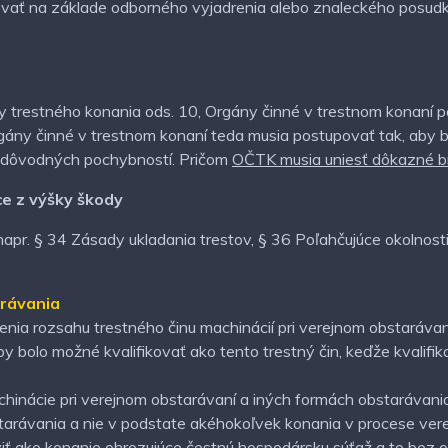
ovať na základe odborného vyjadrenia alebo znaleckého posudk
 trestného konania ods. 10, Orgány činné v trestnom konaní po
gány činné v trestnom konaní teda musia postupovať tak, aby b
z dôvodných pochybností. Pričom
OČTK musia uniesť dôkazné 
ce z výšky škody
pr. § 34 Zásady ukladania trestov, § 36 Poľahčujúce okolnosti, 
arávania
ia rozsahu trestného činu machinácií pri verejnom obstarávan
 by bolo možné kvalifikovať ako tento trestný čin, keďže kval
chinácie pri verejnom obstarávaní a iných formách obstarávani
starávania a nie v podstate akéhokoľvek konania v procese ver
viť ako konanie ohrozujúce čestnú hospodársku súťaž a to bez