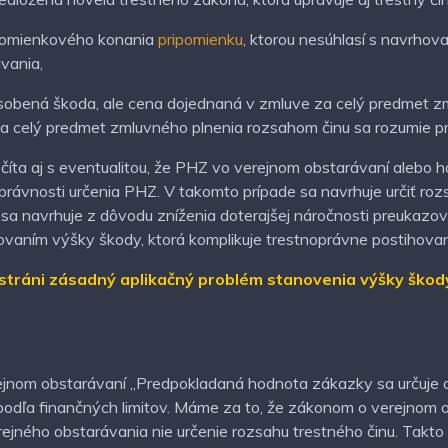
ipomienkového konania
pripomienku
, ktorou nesúhlasí s navrhova
vania,
sobená škoda, ale cena dojednaná v zmluve za celý predmet z
za celý predmet zmluvného plnenia rozsahom činu sa rozumie 
očíta aj s eventualitou, že PHZ vo verejnom obstarávaní alebo
rávnosti určenia PHZ. V takomto prípade sa navrhuje určiť ro
 navrhuje z dôvodu zníženia doterajšej náročnosti preukazovan
ovaním výšky škody, ktorá komplikuje trestnoprávne postihovani
stráni zásadný aplikačný problém stanovenia výšky škody
ejnom obstarávaní „Predpokladaná hodnota zákazky sa určuje 
odľa finančných limitov. Máme za to, že zákonom o verejnom o
rejného obstarávania nie určenie rozsahu trestného činu. Tak